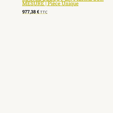
MESURE | Pièce Unique
977,38
€
TTC