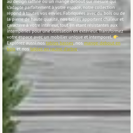
au design raffiné ou un mange debout sur mesure qui
s’adapte parfaitement à votre espace, notre collection
répond à toutes vos envies. Fabriquées avec du bois ou de
la pierre de haute qualité, nos tables apportent chaleur et
caractère à votre intérieur, tout en étant résistantes aux
intempéries pour une utilisation en extérieur. Transformez
votre espace avec un mobilier unique et intemporel.
Explorez aussi nos
tables basses
, nos
mange-debout en
bois
et nos
tables en racine d’arbre
.