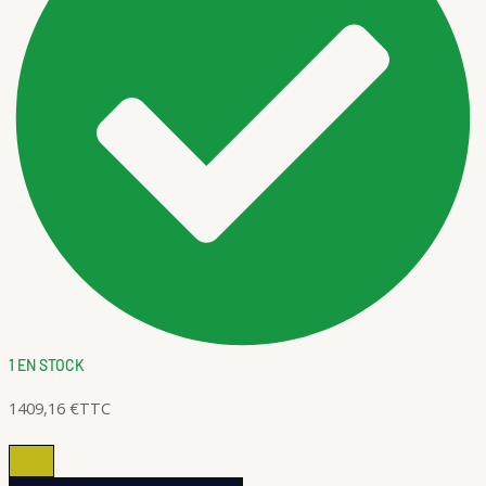
1 EN STOCK
1409,16
€
TTC